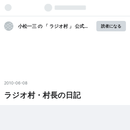
小松一三 の 「 ラジオ村 」 公式ブ
読者になる
ログ
2010
-
06
-
08
ラジオ村・村長の日記