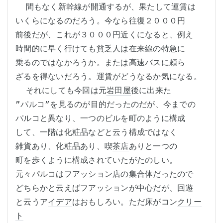
  間もなく新幹線が開通するが、果たして運賃は

いくらになるのだろう。今なら往復２０００円

前後だが、これが３０００円近くになると、例え

時間的に早く行けても貧乏人は在来線の特急に

乗るのではなかろうか。または高速バスに頼ら

ざるを得ないだろう。運賃がどうなるか気になる。

  それにしても今回は元
岩田屋
後に出来た

”パルコ”を見るのが目的だったのだが、今までの

パルコと異なり、一つのビルを町のように構成

して、一階は化粧品などと云う構成ではなく

雑貨あり、化粧品あり、喫
茶店
ありと一つの

町を歩くように構成されていたがたのしい。

元々パルコはフアッション店の集合体だったので

どちらかと云えばフアッションが中心だが、回遊

と云うア
イデア
はおもしろい。ただ床がコン
クリー
ト